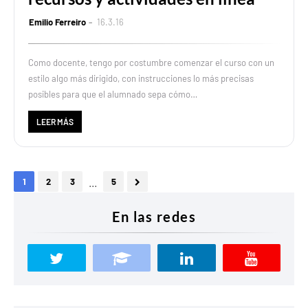
Emilio Ferreiro
16.3.16
Como docente, tengo por costumbre comenzar el curso con un
estilo algo más dirigido, con instrucciones lo más precisas
posibles para que el alumnado sepa cómo…
LEER MÁS
...
1
2
3
5
En las redes