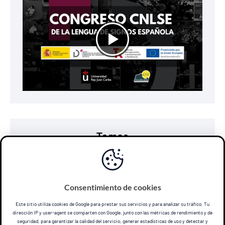
Temas
accesibilidad
comunicación
discapacidad
diseño universal
e-learning
educación
Consentimiento de cookies
lengua de signos
personas sordas
subtitulado
Este sitio utiliza cookies de Google para prestar sus servicios y para analizar su tráfico. Tu
dirección IP y user-agent se comparten con Google, junto con las métricas de rendimiento y de
seguridad, para garantizar la calidad del servicio, generar estadísticas de uso y detectar y