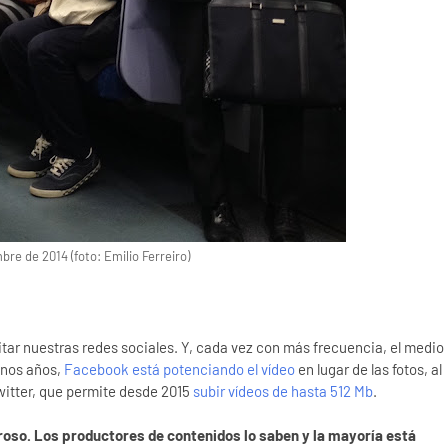
bre de 2014 (foto: Emilio Ferreiro)
ar nuestras redes sociales. Y, cada vez con más frecuencia, el medio
unos años,
Facebook está potenciando el vídeo
en lugar de las fotos, al
witter, que permite desde 2015
subir vídeos de hasta 512 Mb
.
orroso. Los productores de contenidos lo saben y la mayoría está