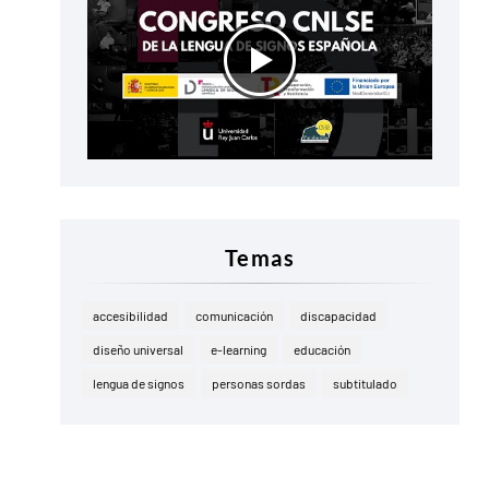
Temas
accesibilidad
comunicación
discapacidad
diseño universal
e-learning
educación
lengua de signos
personas sordas
subtitulado