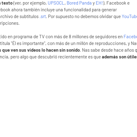
n texto
(ver, por ejemplo,
UPSOCL
,
Bored Panda
y
EH!
). Facebook e
ebook ahora también incluye una funcionalidad para generar
rchivo de subtítulos
.srt
. Por supuesto no debemos olvidar que
YouTub
ripciones.
tido en programa de TV con más de 8 millones de seguidores en
Faceb
 titula "Él es importante", con más de un millón de reproducciones, y Na
 que ven sus vídeos lo hacen sin sonido
. Nas sabe desde hace años 
diencia, pero algo que descubrió recientemente es que
además son útile