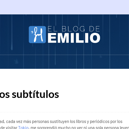
os subtítulos
dad, cada vez más personas sustituyen los libros y periódicos por los
 de visitar
Tokio
, me sorprendió mucho no ver ni una sola persona leye