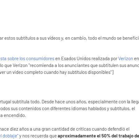
r estos subtítulos a sus vídeos y, en cambio, todo el mundo se benefic
sta sobre los consumidores
en Esados Unidos realizada por
Verizon
en
r lo que Verizon "recomienda a los anunciantes que subtitulen sus anun
er un video completo cuando hay subtítulos disponibles"]
rtugal subtitula todo. Desde hace unos años, especialmente con la lle
todos sus contenidos con diferentes idiomas hablados y subtítulos, el
 ha encendido.
hace diez años a una gran cantidad de críticas cuando defendió el
l doblaje"
y nos recuerda que
aproximadamente el 50% del trabajo d