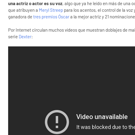
una actriz o actor es su voz
, algo que ya he leído en más de una 
que atribuyen a
Meryl Streep
para los acentos, el control de la voz
ganadora de
tres premios Óscar
a la mejor actriz y 21 nominacion
Por Internet circulan muchos vídeos que muestran doblajes de mala
serie
Dexter
: