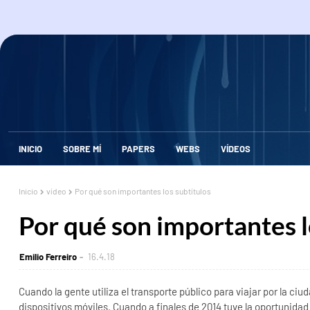
INICIO
SOBRE MÍ
PAPERS
WEBS
VÍDEOS
Inicio
vídeo
Por qué son importantes los subtítulos
Por qué son importantes l
Emilio Ferreiro
16.4.18
Cuando la gente utiliza el transporte público para viajar por la ciu
dispositivos móviles. Cuando a finales de 2014 tuve la oportunidad