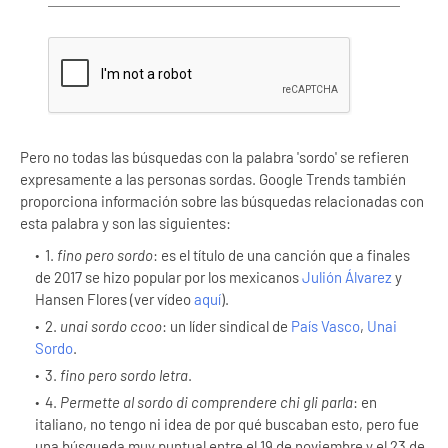
Pero no todas las búsquedas con la palabra 'sordo' se refieren
expresamente a las personas sordas. Google Trends también
proporciona información sobre las búsquedas relacionadas con
esta palabra y son las siguientes:
1.
fino pero sordo
: es el título de una canción que a finales
de 2017 se hizo popular por los mexicanos
Julión Álvarez
y
Hansen Flores (ver vídeo
aquí
).
2.
unai sordo ccoo
: un líder sindical de
País Vasco
,
Unai
Sordo
.
3.
fino pero sordo letra
.
4.
Permette al sordo di comprendere chi gli parla
: en
italiano, no tengo ni idea de por qué buscaban esto, pero fue
una búsqueda muy puntual entre el 19 de noviembre y el 23 de