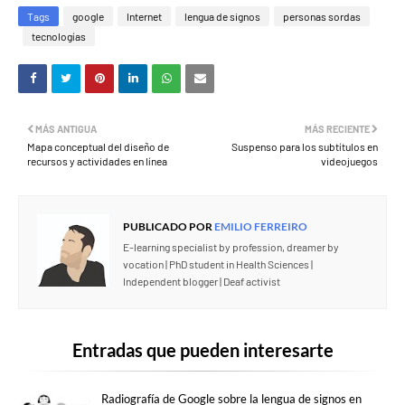
Tags
google
Internet
lengua de signos
personas sordas
tecnologías
MÁS ANTIGUA
MÁS RECIENTE
Mapa conceptual del diseño de
Suspenso para los subtítulos en
recursos y actividades en línea
videojuegos
PUBLICADO POR
EMILIO FERREIRO
E-learning specialist by profession, dreamer by
vocation | PhD student in Health Sciences |
Independent blogger | Deaf activist
Entradas que pueden interesarte
Radiografía de Google sobre la lengua de signos en