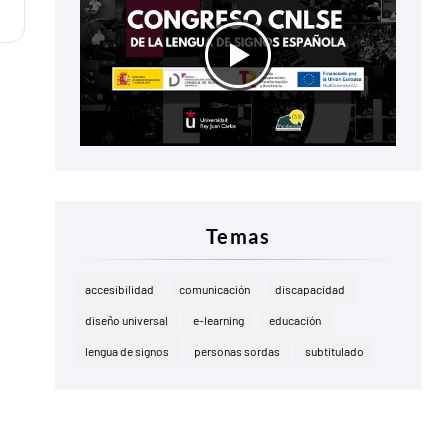
Temas
accesibilidad
comunicación
discapacidad
diseño universal
e-learning
educación
lengua de signos
personas sordas
subtitulado