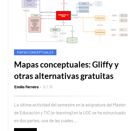
MAPAS CONCEPTUALES
Mapas conceptuales: Gliffy y
otras alternativas gratuitas
Emilio Ferreiro
8.1.16
La última actividad del semestre en la asignatura del Máster
de Educación y TIC (e-learning) en la UOC se ha estructuado
en dos partes, una de las cuales …