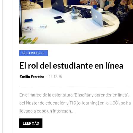
ROL DISCENTE
El rol del estudiante en línea
Emilio Ferreiro
12.12.15
En el marco de la asignatura "Enseñar y aprender en línea",
del Master de educación y TIC (e-learning) en la UOC , se ha
llevado a cabo un interesan…
LEER MÁS