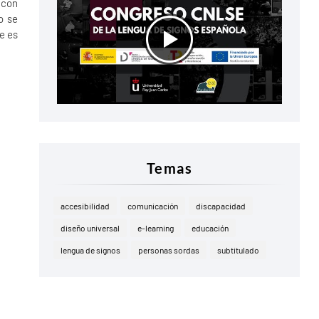
 con
o se
e es
Temas
accesibilidad
comunicación
discapacidad
diseño universal
e-learning
educación
lengua de signos
personas sordas
subtitulado