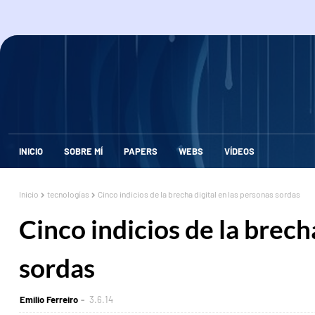
INICIO
SOBRE MÍ
PAPERS
WEBS
VÍDEOS
Inicio
tecnologías
Cinco indicios de la brecha digital en las personas sordas
Cinco indicios de la brech
sordas
Emilio Ferreiro
3.6.14