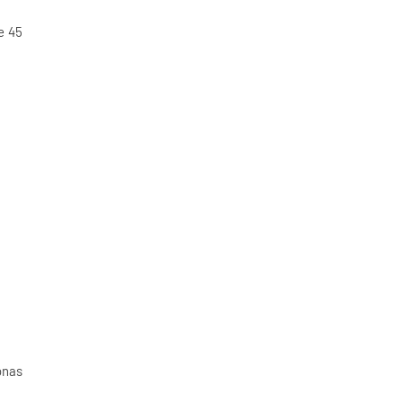
e 45
onas