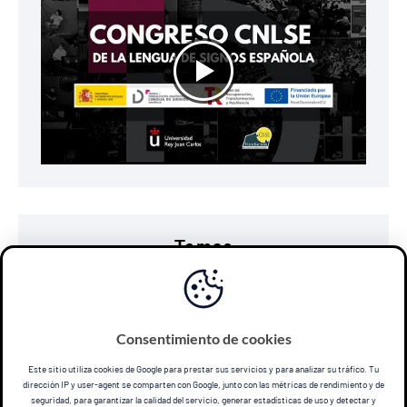
Temas
accesibilidad
comunicación
discapacidad
diseño universal
e-learning
educación
Consentimiento de cookies
lengua de signos
personas sordas
subtitulado
Este sitio utiliza cookies de Google para prestar sus servicios y para analizar su tráfico. Tu
dirección IP y user-agent se comparten con Google, junto con las métricas de rendimiento y de
seguridad, para garantizar la calidad del servicio, generar estadísticas de uso y detectar y