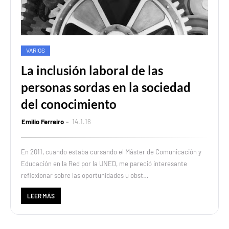
VARIOS
La inclusión laboral de las
personas sordas en la sociedad
del conocimiento
Emilio Ferreiro
14.1.16
En 2011, cuando estaba cursando el Máster de Comunicación y
Educación en la Red por la UNED, me pareció interesante
reflexionar sobre las oportunidades u obst…
LEER MÁS