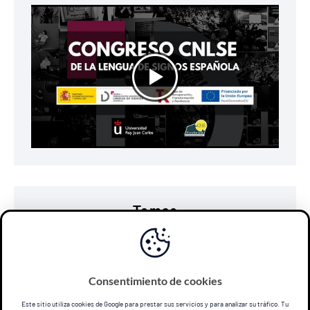
Temas
accesibilidad
comunicación
discapacidad
diseño universal
e-learning
educación
Consentimiento de cookies
lengua de signos
personas sordas
subtitulado
Este sitio utiliza cookies de Google para prestar sus servicios y para analizar su tráfico. Tu