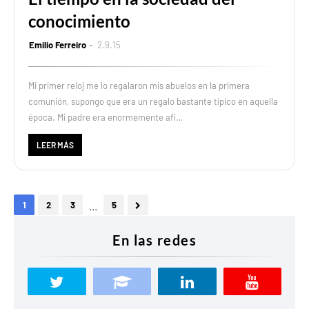
conocimiento
Emilio Ferreiro
2.9.15
Mi primer reloj me lo regalaron mis abuelos en la primera
comunión, supongo que era un regalo bastante típico en aquella
época. Mi padre era enormemente afi…
LEER MÁS
...
1
2
3
5
En las redes