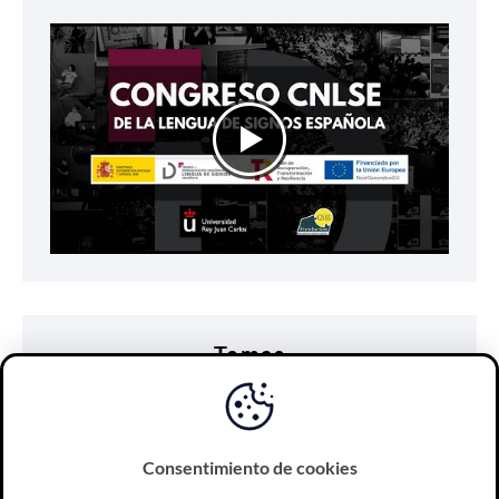
Temas
accesibilidad
comunicación
discapacidad
diseño universal
e-learning
educación
Consentimiento de cookies
lengua de signos
personas sordas
subtitulado