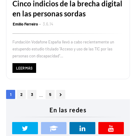
Cinco indicios de la brecha digital
en las personas sordas
Emilio Ferreiro
3.6.14
Fundación Vodafone España llevó a cabo recientemente un
estupendo estudio titulado "Acceso y uso de las TIC por las
personas con discapacidad"…
LEER MÁS
...
1
2
3
5
En las redes