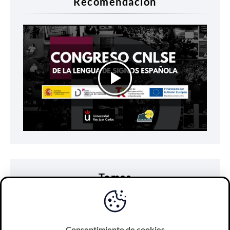
Recomendación
Temas
accesibilidad
comunicación
discapacidad
diseño universal
e-learning
educación
Consentimiento de cookies