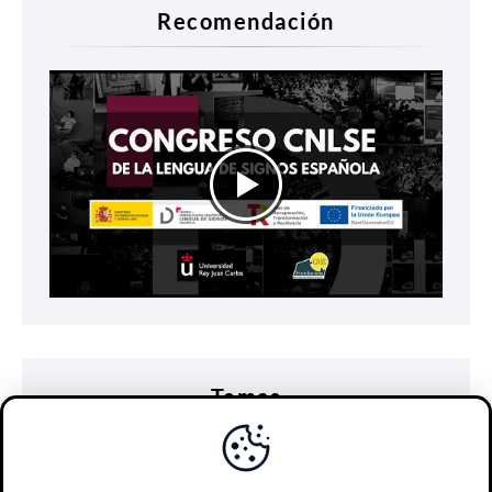
Recomendación
Temas
accesibilidad
comunicación
discapacidad
diseño universal
e-learning
educación